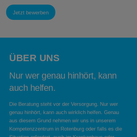
Jetzt bewerben
ÜBER UNS
Nur wer genau hinhört, kann
auch helfen.
Die Beratung steht vor der Versorgung. Nur wer
genau hinhört, kann auch wirklich helfen. Genau
aus diesem Grund nehmen wir uns in unserem
Kompetenzzentrum in Rotenburg oder falls es die