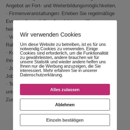
Angebot an Fort- und Weiterbildungsmöglichkeiten.
· Firmenveranstaltungen: Erleben Sie regelmäßige
Events, die auch Ihre Angehörigen willkommen
heißen.
Wir verwenden Cookies
· Vergünstigungen: Profitieren Sie von exklusiven
Um diese Website zu betreiben, ist es für uns
Rabatten bei unseren Partnerunternehmen.
notwendig Cookies zu verwenden. Einige
· Kostenlose Getränke: Frische Getränke stehen
Cookies sind erforderlich, um die Funktionalität
zu gewährleisten, andere brauchen wir für
Ihnen jederzeit zur Verfügung.
unsere Statistik und wieder andere helfen uns
Ihnen nur die Werbung anzuzeigen, die Sie
· Jobrad: Bleiben Sie mobil und fit mit unserem
interessiert. Mehr erfahren Sie in unserer
Datenschutzerklärung.
Jobrad-Angebot.
· Teamgeist: Arbeiten Sie in einem motivierten und
Alles zulassen
unterstützenden Team, das Spaß an der
Zusammenarbeit hat.
Ablehnen
Einzeln bestätigen