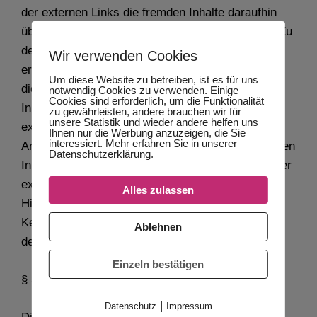
der externen Links die fremden Inhalte daraufhin
überprüft, ob etwaige Rechtsverstöße bestehen. Zu
dem Zeitpunkt waren keine Rechtsverstöße
Wir verwenden Cookies
ersichtlich. Der Anbieter hat keinerlei Einfluss auf
Um diese Website zu betreiben, ist es für uns
die aktuelle und zukünftige Gestaltung und auf die
notwendig Cookies zu verwenden. Einige
Cookies sind erforderlich, um die Funktionalität
Inhalte der verknüpften Seiten. Das Setzen von
zu gewährleisten, andere brauchen wir für
unsere Statistik und wieder andere helfen uns
externen Links bedeutet nicht, dass sich der
Ihnen nur die Werbung anzuzeigen, die Sie
interessiert. Mehr erfahren Sie in unserer
Anbieter die hinter dem Verweis oder Link liegenden
Datenschutzerklärung.
Inhalte zu Eigen macht. Eine ständige Kontrolle der
externen Links ist für den Anbieter ohne konkrete
Alles zulassen
Hinweise auf Rechtsverstöße nicht zumutbar. Bei
Kenntnis von Rechtsverstößen werden jedoch
Ablehnen
derartige externe Links unverzüglich gelöscht.
Einzeln bestätigen
§ 3 Urheber- und Leistungsschutzrechte
|
Datenschutz
Impressum