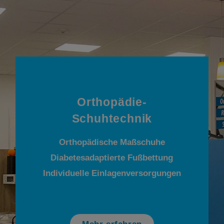
Orthopädie-
Schuhtechnik
Orthopädische Maßschuhe
Diabetesadaptierte Fußbettung
Individuelle Einlagenversorgungen