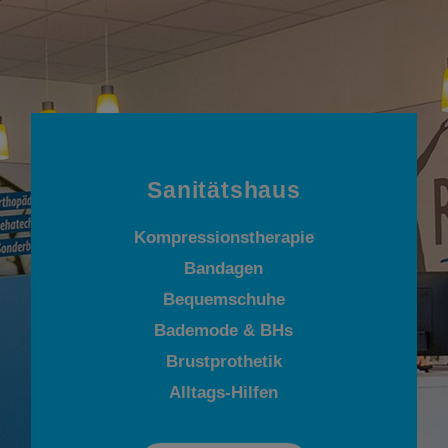
Sanitätshaus
Kompressionstherapie
Bandagen
Bequemschuhe
Bademode & BHs
Brustprothetik
Alltags-Hilfen