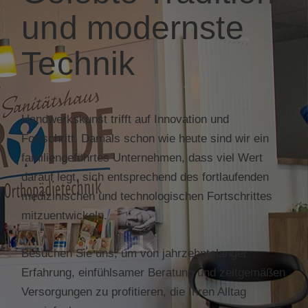
und modernste
Technik
Handwerkskunst trifft auf Innovation und
Fortschritt. Damals schon wie heute sind wir ein
familiengeführtes Unternehmen, dass viel Wert
darauf legt, sich entsprechend des fortlaufenden
medizinischen und technologischen Fortschrittes
mitzuentwickeln.
Besuchen Sie uns, um von jahrzehntelanger
Erfahrung, einfühlsamer Beratung und zeitgemäßen
Versorgungen zu profitieren, die Ihren Alltag