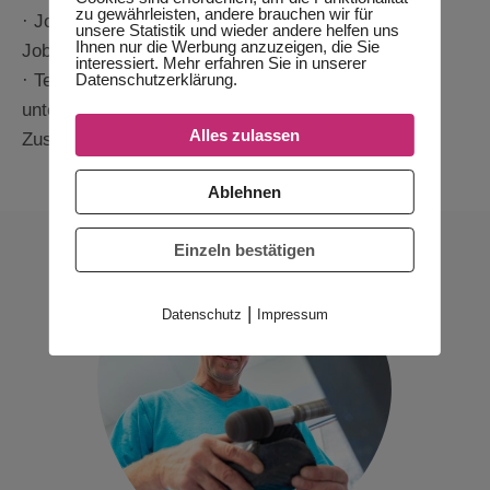
zu gewährleisten, andere brauchen wir für
· Jobrad: Bleiben Sie mobil und fit mit unserem
unsere Statistik und wieder andere helfen uns
Ihnen nur die Werbung anzuzeigen, die Sie
Jobrad-Angebot.
interessiert. Mehr erfahren Sie in unserer
Datenschutzerklärung.
· Teamgeist: Arbeiten Sie in einem motivierten und
unterstützenden Team, das Spaß an der
Alles zulassen
Zusammenarbeit hat.
Ablehnen
Einzeln bestätigen
|
Datenschutz
Impressum