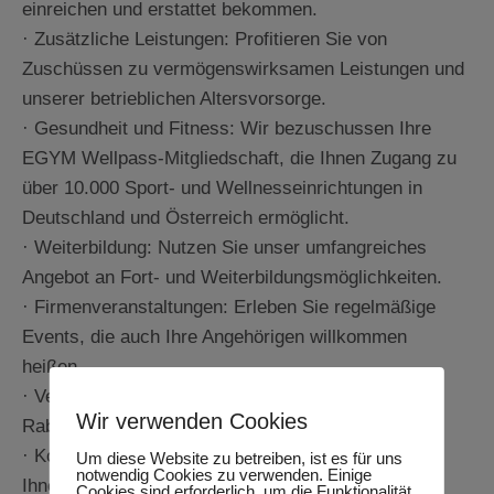
einreichen und erstattet bekommen.
· Zusätzliche Leistungen: Profitieren Sie von
Zuschüssen zu vermögenswirksamen Leistungen und
unserer betrieblichen Altersvorsorge.
· Gesundheit und Fitness: Wir bezuschussen Ihre
EGYM Wellpass-Mitgliedschaft, die Ihnen Zugang zu
über 10.000 Sport- und Wellnesseinrichtungen in
Deutschland und Österreich ermöglicht.
· Weiterbildung: Nutzen Sie unser umfangreiches
Angebot an Fort- und Weiterbildungsmöglichkeiten.
· Firmenveranstaltungen: Erleben Sie regelmäßige
Events, die auch Ihre Angehörigen willkommen
heißen.
· Vergünstigungen: Profitieren Sie von exklusiven
Wir verwenden Cookies
Rabatten bei unseren Partnerunternehmen.
· Kostenlose Getränke: Frische Getränke stehen
Um diese Website zu betreiben, ist es für uns
notwendig Cookies zu verwenden. Einige
Ihnen jederzeit zur Verfügung.
Cookies sind erforderlich, um die Funktionalität