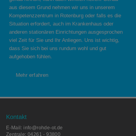
aus diesem Grund nehmen wir uns in unserem
Kompetenzzentrum in Rotenburg oder falls es die
Situation erfordert, auch im Krankenhaus oder
anderen stationären Einrichtungen ausgesprochen
viel Zeit für Sie und Ihr Anliegen. Uns ist wichtig,
dass Sie sich bei uns rundum wohl und gut
aufgehoben fühlen.
Mehr erfahren
Kontakt
E-Mail:
info@rohde-ot.de
Zentrale:
04261 - 93800